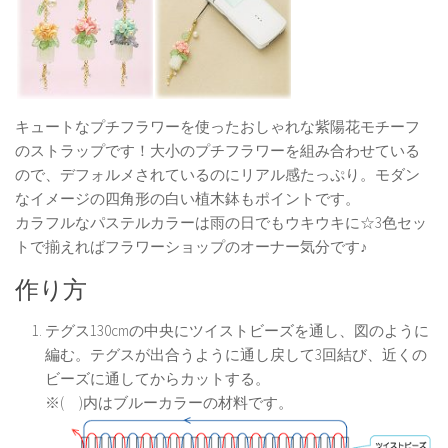
キュートなプチフラワーを使ったおしゃれな紫陽花モチーフ
のストラップです！大小のプチフラワーを組み合わせている
ので、デフォルメされているのにリアル感たっぷり。モダン
なイメージの四角形の白い植木鉢もポイントです。
カラフルなパステルカラーは雨の日でもウキウキに☆3色セッ
トで揃えればフラワーショップのオーナー気分です♪
作り方
テグス130cmの中央にツイストビーズを通し、図のように
編む。テグスが出合うように通し戻して3回結び、近くの
ビーズに通してからカットする。
※( )内はブルーカラーの材料です。