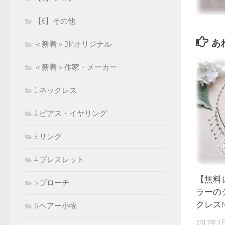
【6】その他
あ
＜新着＞BMオリジナル
＜新着＞作家・メーカー
1.ネックレス
2.ピアス・イヤリング
3.リング
4.ブレスレット
【無料
5.ブローチ
ラーの
クレスNo
6.ヘアー小物
2017年3