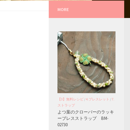
MORE
【3】無料レシピ
/
4.ブレスレット
/
7.
ストラップ
よつ葉のクローバーのラッキ
ーブレスストラップ BM-
02730