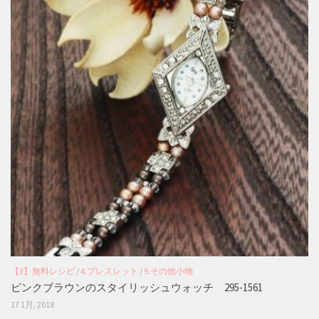
【3】無料レシピ
/
4.ブレスレット
/
9.その他小物
ピンクブラウンのスタイリッシュウォッチ 295-1561
17 1月, 2018