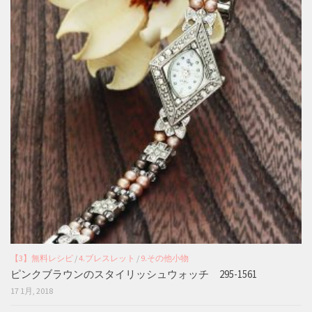
【3】無料レシピ
/
4.ブレスレット
/
9.その他小物
ピンクブラウンのスタイリッシュウォッチ 295-1561
17 1月, 2018