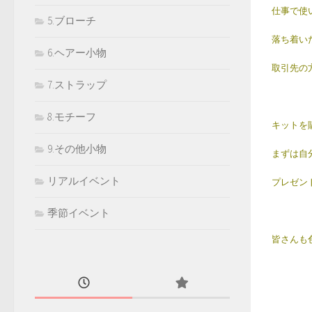
仕事で使
5.ブローチ
落ち着い
6.ヘアー小物
取引先の
7.ストラップ
8.モチーフ
キットを
9.その他小物
まずは自
リアルイベント
プレゼン
季節イベント
皆さんも