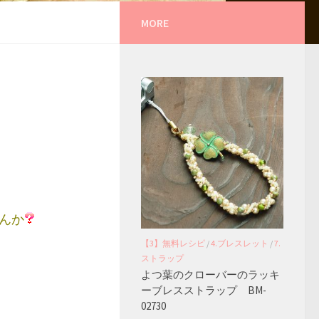
MORE
んか
【3】無料レシピ
/
4.ブレスレット
/
7.
ストラップ
よつ葉のクローバーのラッキ
ーブレスストラップ BM-
02730