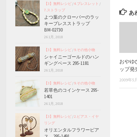
【3】無料レシピ
/
4.ブレスレット
/
7.ストラップ
あ
よつ葉のクローバーのラッ
キーブレスストラップ
BM-02730
26 1月, 2018
【3】無料レシピ
/
9.その他小物
シャイニーゴールドのハン
おやゆ
ギングベース 295-1181
ップ発
26 1月, 2018
2009年5
【3】無料レシピ
/
9.その他小物
若草色のコインケース 295-
1401
26 1月, 2018
【3】無料レシピ
/
2.ピアス・イヤ
リング
オリエンタルフラワーピア
ス 295-1491