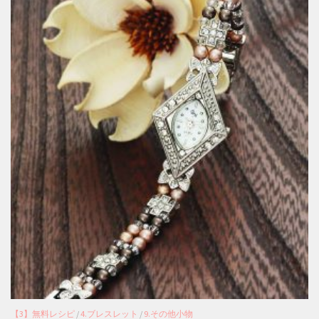
【3】無料レシピ
/
4.ブレスレット
/
9.その他小物