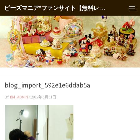
ビーズマニア*ファンサイト【無料レシピ】
blog_import_592e1e6ddab5a
BY
BM_ADMIN
·
2017年5月31日