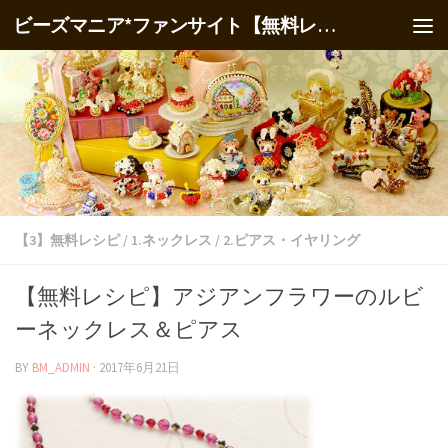
ビーズマニア*ファンサイト【無料レシピ】
【3】無料レシピ
/
1.ネックレス
/
2.ピアス・イヤリング
【無料レシピ】アジアンフラワーのルビ
ーネックレス＆ピアス
BY
BM_ADMIN
·
2017年6月21日