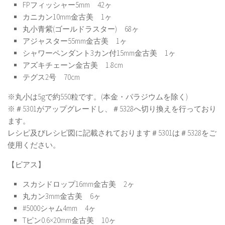
FPフィッシャー5mm 42ヶ
カニカン10mm金古美 1ヶ
丸小青紫(ゴールドラスター) 68ヶ
アジャスター55mm金古美 1ヶ
シャワーペンダント3カン付15mm金古美 1ヶ
アズキチェーン金古美 1.8cm
テグス2号 70cm
※丸小は5gで約550粒です。(本金・パラジウムを除く)
※＃5301がアップグレードし、＃5328へ切り換えを行っており
ます。
レシピ及びレシピ図に記載されております＃5301は＃5328をご
使用ください。
【ピアス】
スカシドロップ16mm金古美 2ヶ
丸カン3mm金古美 6ヶ
#5000シャム4mm 4ヶ
Tピン0.6×20mm金古美 10ヶ