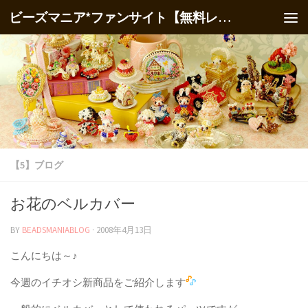
ビーズマニア*ファンサイト【無料レシピ】
【5】ブログ
お花のベルカバー
BY
BEADSMANIABLOG
·
2008年4月13日
こんにちは～♪
今週のイチオシ新商品をご紹介します