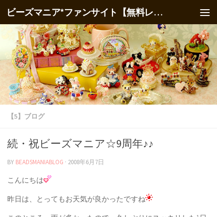
ビーズマニア*ファンサイト【無料レシピ】
【5】ブログ
続・祝ビーズマニア☆9周年♪♪
BY
BEADSMANIABLOG
·
2008年6月7日
こんにちは
昨日は、とってもお天気が良かったですね