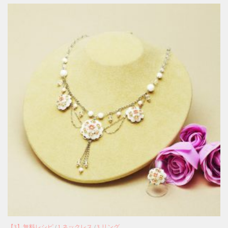
【3】無料レシピ
/
1.ネックレス
/
3.リング