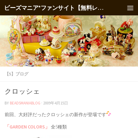
ビーズマニア*ファンサイト【無料レシピ】
【5】ブログ
クロッシェ
BY
BEADSMANIABLOG
·
2009年4月15日
前回、大好評だったクロッシェの新作が登場です
「GARDEN COLORS」
全5種類