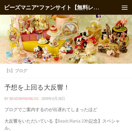
ビーズマニア*ファンサイト【無料レシピ】
【5】ブログ
予想を上回る大反響！
BY
BEADSMANIABLOG
·
2009年6月28日
ブログでご案内するのが出遅れてしまったほど
大反響をいただいている【Beads Mania 10th記念】スペシャ
ル。