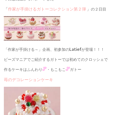
「
作家が手掛けるガトーコレクション第２弾
」
の２日目
Latief
「作家が手掛ける～」企画、初参加の
が登場！！！
ビーズマニアでご紹介するガトーでは初めてのクロッシェで
作るケーキはふんわり
・もこもこ
ガトー
苺のデコレーションケーキ