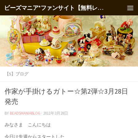
ビーズマニア*ファンサイト【無料レシピ】
【5】ブログ
作家が手掛けるガトー☆第2弾☆3月28日
発売
BY
BEADSMANIABLOG
·
2011年3月28日
みなさま こんにちは
今日は先週からスタートした