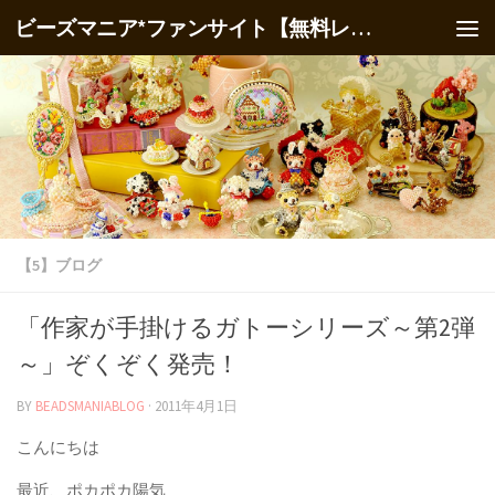
ビーズマニア*ファンサイト【無料レシピ】
【5】ブログ
「作家が手掛けるガトーシリーズ～第2弾
～」ぞくぞく発売！
BY
BEADSMANIABLOG
·
2011年4月1日
こんにちは
最近、ポカポカ陽気