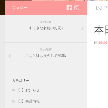
フォロー:
【5】
次の記事
本日
すてきな名前のお花♪
BY
BEADS
前の記事
こちらはもう少しで開花♪
カテゴリー
【1】お知らせ
【2】商品情報