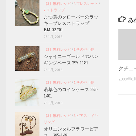
【3】無料レシピ
/
4.ブレスレット
/
7.ストラップ
よつ葉のクローバーのラッ
あ
キーブレスストラップ
BM-02730
26 1月, 2018
【3】無料レシピ
/
9.その他小物
シャイニーゴールドのハン
ギングベース 295-1181
クチュ
26 1月, 2018
2009年6
【3】無料レシピ
/
9.その他小物
若草色のコインケース 295-
1401
26 1月, 2018
【3】無料レシピ
/
2.ピアス・イヤ
リング
オリエンタルフラワーピア
ス 295-1491