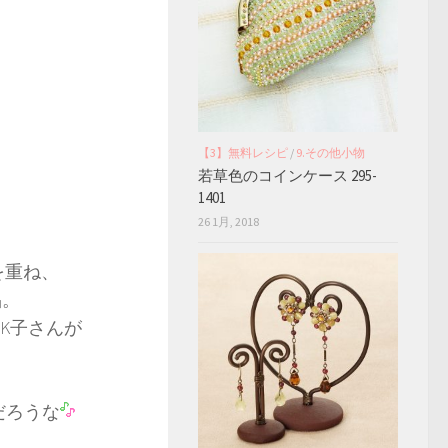
【3】無料レシピ
/
9.その他小物
若草色のコインケース 295-
1401
26 1月, 2018
。
を重ね、
品。
K子さんが
。
だろうな