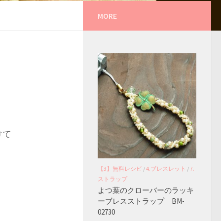
MORE
けて
【3】無料レシピ
/
4.ブレスレット
/
7.
ストラップ
よつ葉のクローバーのラッキ
ーブレスストラップ BM-
02730