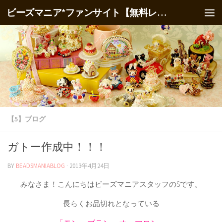
ビーズマニア*ファンサイト【無料レシピ】
【5】ブログ
ガトー作成中！！！
BY
BEADSMANIABLOG
·
2013年4月24日
みなさま！こんにちはビーズマニアスタッフのSです。
長らくお品切れとなっている