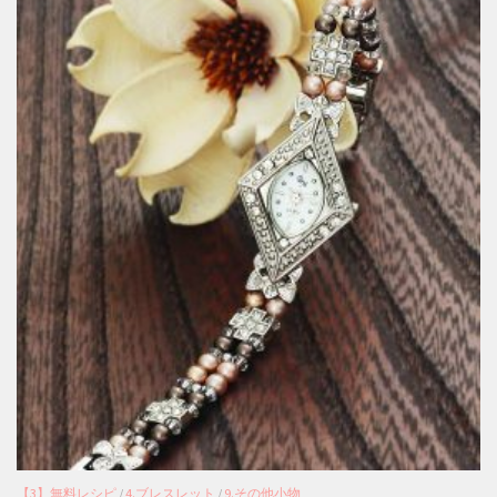
【3】無料レシピ
/
4.ブレスレット
/
9.その他小物