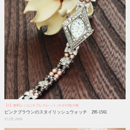
【3】無料レシピ
/
4.ブレスレット
/
9.その他小物
ピンクブラウンのスタイリッシュウォッチ 295-1561
17 1月, 2018