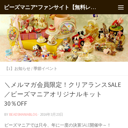
ビーズマニア*ファンサイト【無料レシピ】
【1】お知らせ
/
季節イベント
＼メルマガ会員限定！クリアランスSALE
／ビーズマニアオリジナルキット
30％OFF
BY
BEADSMANIABLOG
·
2016年3月23日
ビーズマニアでは只今、年に一度の決算SALE開催中～！