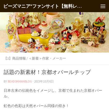
ビーズマニア*ファンサイト【無料レシピ】
【2】商品情報
/
＜新着＞作家・メーカー
話題の新素材！京都オパールチップ
BY
BEADSMANIABLOG
·
2015年10月6日
日本古来の伝統色をイメージし、京都で生まれた京都オパー
ル。
虹色の色彩は天然オパール同様の煌き！