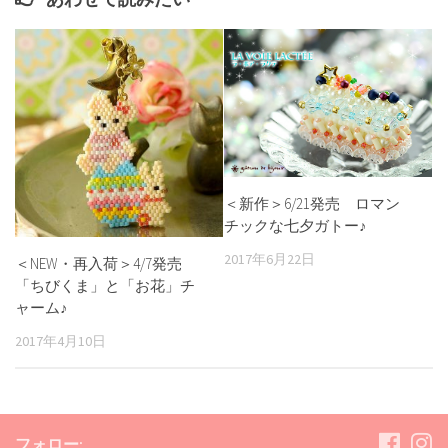
＜新作＞6/21発売 ロマン
チックな七夕ガトー♪
2017年6月22日
＜NEW・再入荷＞4/7発売
「ちびくま」と「お花」チ
ャーム♪
2017年4月10日
フォロー: