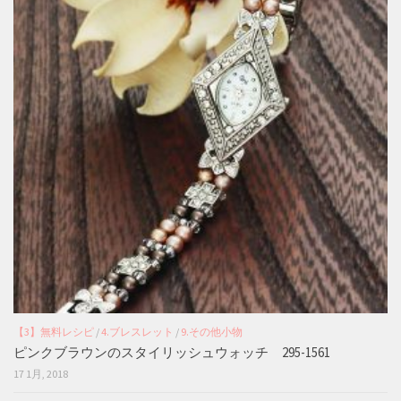
【3】無料レシピ
/
4.ブレスレット
/
9.その他小物
ピンクブラウンのスタイリッシュウォッチ 295-1561
17 1月, 2018