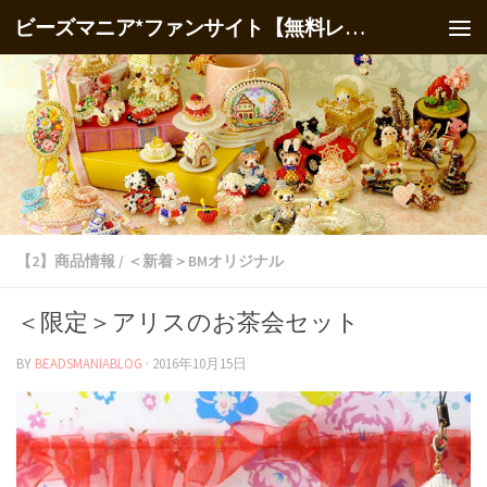
ビーズマニア*ファンサイト【無料レシピ】
【2】商品情報
/
＜新着＞BMオリジナル
＜限定＞アリスのお茶会セット
BY
BEADSMANIABLOG
·
2016年10月15日