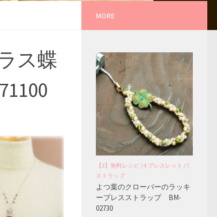
MORE
ラス蝶
1100
【3】無料レシピ
/
4.ブレスレット
/
7.
ストラップ
よつ葉のクローバーのラッキ
ーブレスストラップ BM-
02730