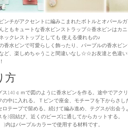
ピンチがアクセントに編みこまれたボトルとオパールガ
んともキュートな香水ビンストラップ☆香水ビンはカニ
ネックレストップとしても 使える優れもの♪
の香水ビンで可愛らしく飾ったり、パープルの香水ビン
など、楽しめちゃうこと間違いなし☆☆お友達と色違い
！
り方
グス140ｃｍで図のように香水ビンを作る。途中でアク
フの中に入れる。Ｔピンで座金、モチーフを下からさし
セロテープで留める。続けて編み進め、テグスが出会う
スを3回結び、近くのビーズに通してからカットする。
( )内はパープルカラーで使用する材料です。