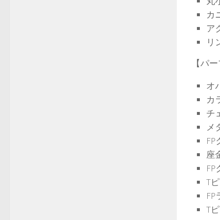
丸
カ
ア
リ
【パー
オ
カ
チ
メ
F
座
FP
Tピ
F
Tピ