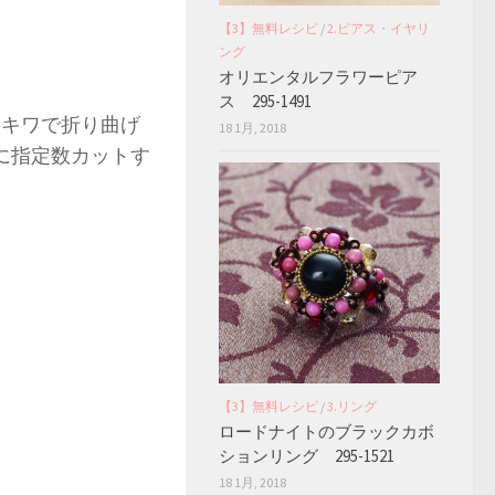
【3】無料レシピ
/
2.ピアス・イヤリ
ング
オリエンタルフラワーピア
ス 295-1491
のキワで折り曲げ
18 1月, 2018
に指定数カットす
【3】無料レシピ
/
3.リング
ロードナイトのブラックカボ
ションリング 295-1521
18 1月, 2018