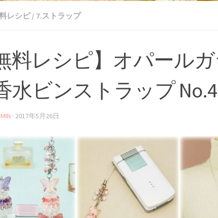
無料レシピ
/
7.ストラップ
無料レシピ】オパールガ
香水ビンストラップ No.47
MIN
·
2017年5月26日