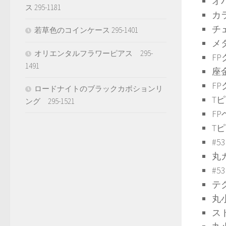
オ
ス 295-1181
カ
チ
若草色のコインケース 295-1401
メ
オリエンタルフラワーピアス 295-
F
1491
座
FP
ロードナイトのブラックカボションリ
Tピ
ング 295-1521
F
Tピ
#5
丸
#5
テグ
丸
ス