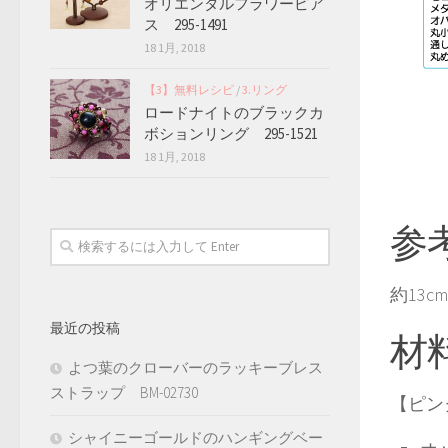
オリエンタルフラワーピア
ス 295-1491
18 1月, 2018
【3】無料レシピ
/
3.リング
ロードナイトのブラックカ
ボションリング 295-1521
18 1月, 2018
参
約13
最近の投稿
材
よつ葉のクローバーのラッキーブレス
ストラップ BM-02730
【ピン
シャイニーゴールドのハンギングベー