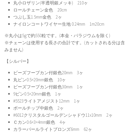
丸小ロザリン(半透明銀メッキ) 210ヶ
ロールチェーン金色 20cm
つぶし玉1.5mm金色 2ヶ
ナイロンコートワイヤー生地 0.24mm 1m20cm
※丸小は5gで約550粒です。(本金・パラジウムを除く)
※チェーンは使用する長さの合計です。(カットされる分は含
みません)
【シルバー】
ビーズフープカン付銀色20mm 3ヶ
丸ピン0.5×20mm銀色 10ヶ
ビーズフープカン付銀色30mm 1ヶ
9ピン0.5×20mm銀色 1ヶ
#5523ライトアメジスト12mm 1ヶ
ボールチップ中銀色 2ヶ
#6012クリスタルゴールデンシャドウ11x10mm 2ヶ
Ｃカン0.6×3×4mm銀色 4ヶ
カラーパールライトブロンズ6mm 62ヶ