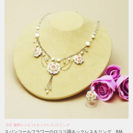
【3】無料レシピ
/
1.ネックレス
/
3.リング
スパンコールフラワーのロココ調ネックレス＆リング BM-