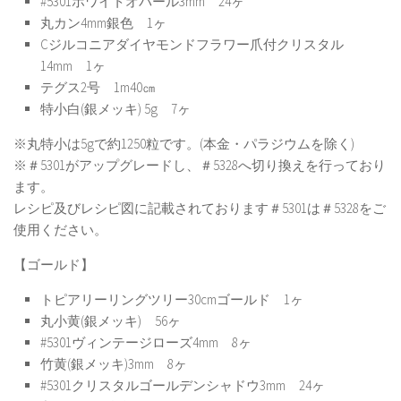
#5301ホワイトオパール3mm 24ヶ
丸カン4mm銀色 1ヶ
Cジルコニアダイヤモンドフラワー爪付クリスタル
14mm 1ヶ
テグス2号 1m40㎝
特小白(銀メッキ) 5g 7ヶ
※丸特小は5gで約1250粒です。(本金・パラジウムを除く)
※＃5301がアップグレードし、＃5328へ切り換えを行っており
ます。
レシピ及びレシピ図に記載されております＃5301は＃5328をご
使用ください。
【ゴールド】
トピアリーリングツリー30cmゴールド 1ヶ
丸小黄(銀メッキ) 56ヶ
#5301ヴィンテージローズ4mm 8ヶ
竹黄(銀メッキ)3mm 8ヶ
#5301クリスタルゴールデンシャドウ3mm 24ヶ