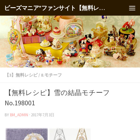
ビーズマニア*ファンサイト【無料レシピ】
【3】無料レシピ
/
8.モチーフ
【無料レシピ】雪の結晶モチーフ
No.198001
BY
BM_ADMIN
·
2017年7月3日