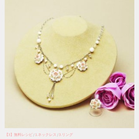
【3】無料レシピ
/
1.ネックレス
/
3.リング