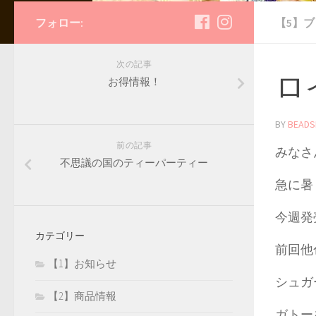
フォロー:
【5】
次の記事
ロ
お得情報！
BY
BEADS
前の記事
みなさ
不思議の国のティーパーティー
急に暑
今週発
カテゴリー
前回他
【1】お知らせ
シュガ
【2】商品情報
ガトー