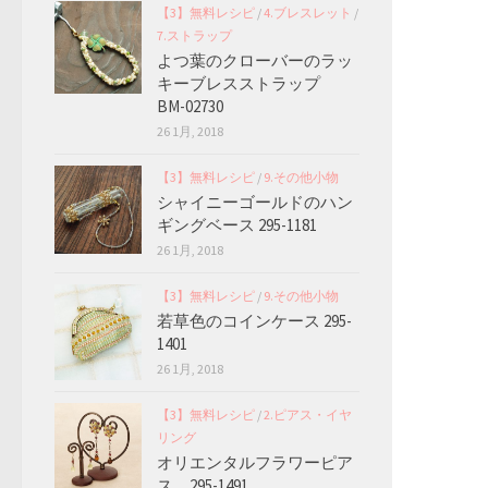
【3】無料レシピ
/
4.ブレスレット
/
7.ストラップ
よつ葉のクローバーのラッ
キーブレスストラップ
BM-02730
26 1月, 2018
【3】無料レシピ
/
9.その他小物
シャイニーゴールドのハン
ギングベース 295-1181
26 1月, 2018
【3】無料レシピ
/
9.その他小物
若草色のコインケース 295-
1401
26 1月, 2018
【3】無料レシピ
/
2.ピアス・イヤ
リング
オリエンタルフラワーピア
ス 295-1491