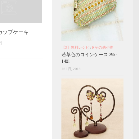
カップケーキ
日
【3】無料レシピ
/
9.その他小物
若草色のコインケース 295-
1401
26 1月, 2018