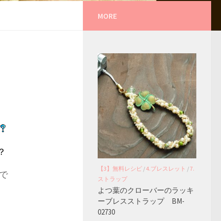
MORE
？
【3】無料レシピ
/
4.ブレスレット
/
7.
で
ストラップ
よつ葉のクローバーのラッキ
ーブレスストラップ BM-
02730