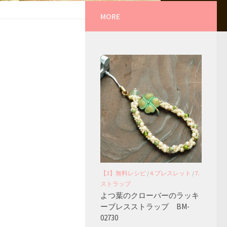
MORE
【3】無料レシピ
/
4.ブレスレット
/
7.
ストラップ
よつ葉のクローバーのラッキ
ーブレスストラップ BM-
02730