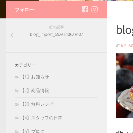
フォロー:
bl
前の記事
blog_import_592e1dd6ae402
BY
BM_AD
カテゴリー
【1】お知らせ
【2】商品情報
【3】無料レシピ
【4】スタッフの日常
【5】ブログ