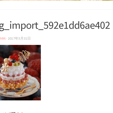
og_import_592e1dd6ae402
MIN
·
2017年5月31日