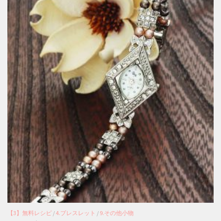
【3】無料レシピ
/
4.ブレスレット
/
9.その他小物