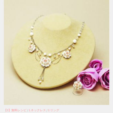
【3】無料レシピ
/
1.ネックレス
/
3.リング