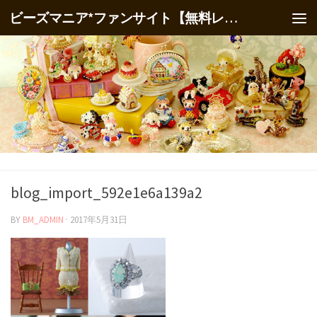
ビーズマニア*ファンサイト【無料レシピ】
blog_import_592e1e6a139a2
BY
BM_ADMIN
·
2017年5月31日