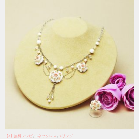
【3】無料レシピ
/
1.ネックレス
/
3.リング