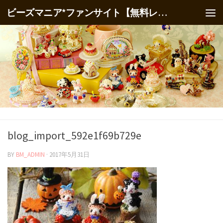
ビーズマニア*ファンサイト【無料レシピ】
blog_import_592e1f69b729e
BY
BM_ADMIN
·
2017年5月31日