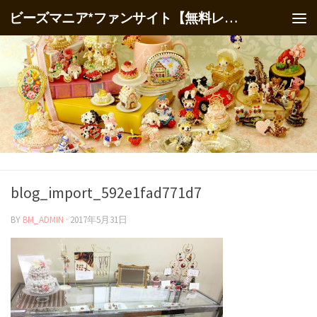
ビーズマニア*ファンサイト【無料レシピ】
blog_import_592e1fad771d7
BY
BM_ADMIN
·
2017年5月31日