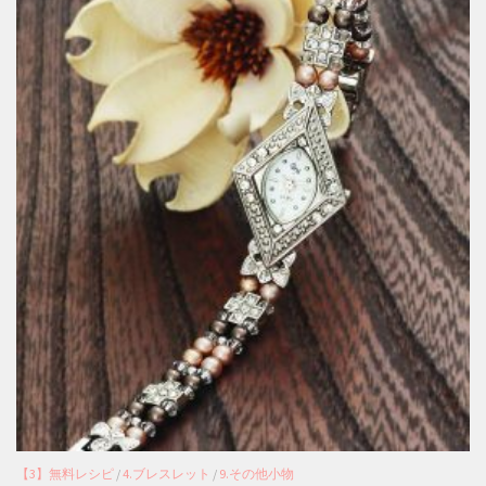
【3】無料レシピ
/
4.ブレスレット
/
9.その他小物