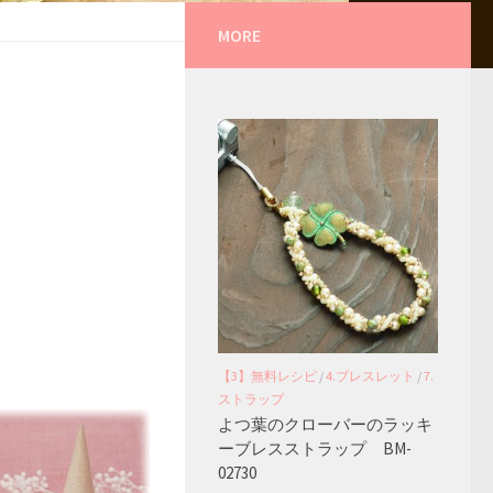
MORE
【3】無料レシピ
/
4.ブレスレット
/
7.
ストラップ
よつ葉のクローバーのラッキ
ーブレスストラップ BM-
02730