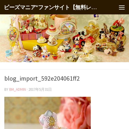
ビーズマニア*ファンサイト【無料レシピ】
blog_import_592e204061ff2
BY
BM_ADMIN
·
2017年5月31日